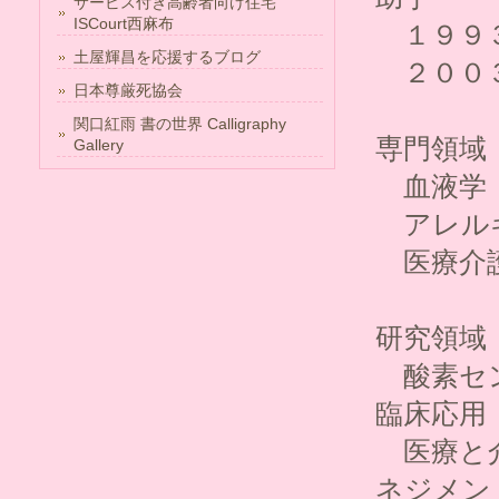
サービス付き高齢者向け住宅
ISCourt西麻布
１９９３
土屋輝昌を応援するブログ
２００３
日本尊厳死協会
関口紅雨 書の世界 Calligraphy
専門領域
Gallery
血液学
アレル
医療介
研究領域
酸素セン
臨床応用
医療と介
ネジメン