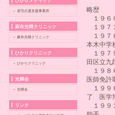
ひかりメディケア
略歴
居宅介護支援事業所
１９６
１９７３
麻布光輝クリニック
１９７６
麻布光輝クリニック
本木中学
１９７９
ひかりクリニック
田区立九
ひかりクリニック
１９８
医師免許
光輝会
１９９０
光輝会
了 医学
１９９２
リンク
助手